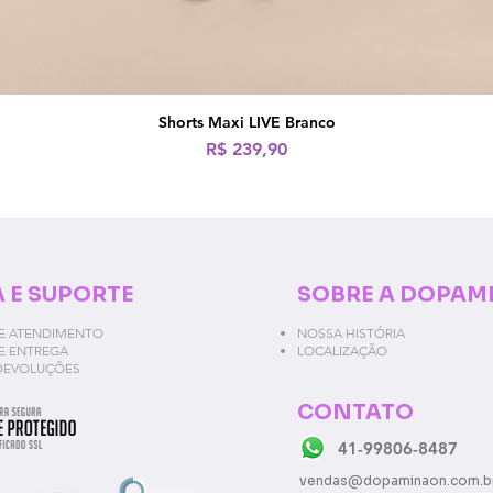
Shorts Maxi LIVE Branco
Visualização rápida
Preço
R$ 239,90
 E SUPORTE
SOBRE A DOPAM
E ATENDIMENTO
NOSSA HISTÓRIA
DE ENTREGA
LOCALIZAÇÃO
DEVOLUÇÕES
CONTATO
41-99806-8487
vendas@dopaminaon.com.b