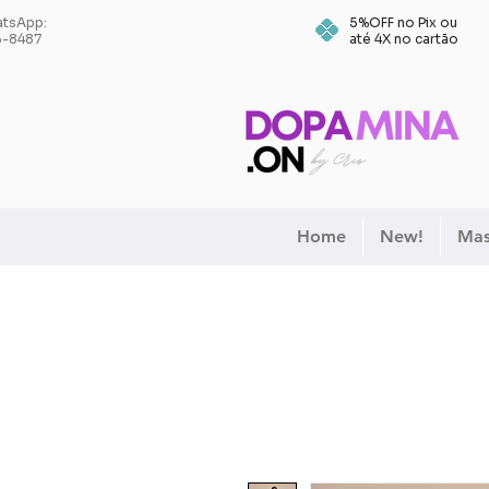
tsApp:
5%OFF no Pix ou
6-8487
até 4X no cartão
Home
New!
Mas