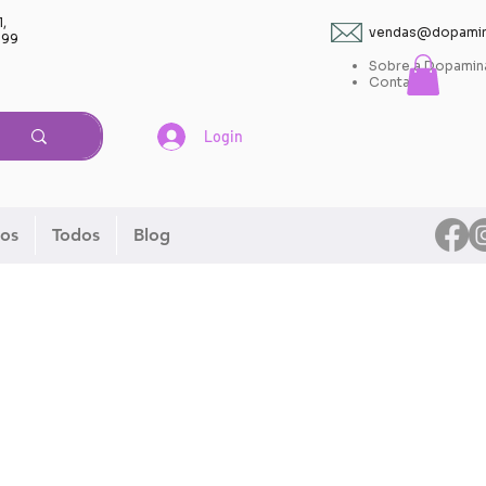
l,
vendas@dopamin
399
Sobre a Dopamin
Contato
Login
os
Todos
Blog