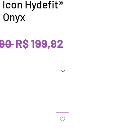
Icon Hydefit®
- Onyx
Preço
Preço
90 
R$ 199,92
normal
promocional