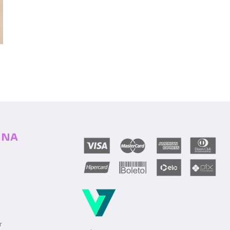
INA
r