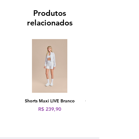
Produtos
relacionados
Shorts Maxi LIVE Branco
Calça Fusô LIVE! Icon Ne
Preço
R$ 239,90
Preço normal
R$ 319,90