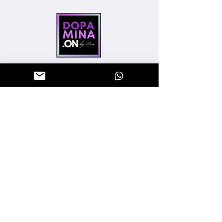
"Sinta a energia, vista Dopamina.
Seja bem vindo(a) a Dopamina On
Moda Fitness, sua preferida na
internet".
"
CNPJ:
443550850001-04
AJUDA E SUPORTE
CENTRAL DE ATENDIMENTO
POLÍTICA DE ENTREGA
TROCAS E DEVOLUÇÕES