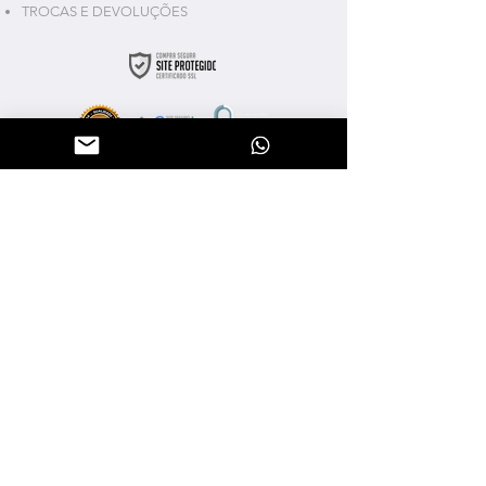
TROCAS E DEVOLUÇÕES
SOBRE A DOPAMINA
NOSSA HISTÓRIA
LOCALIZAÇÃO
CONTATO
41-99806-8487
vendas@dopaminaon.com.br
Professora Nilce Terezinha
Zanetti, 1724, Campina Grande
do Sul, PR -
834130000
Seg à Sex | 07:00 às 17:00