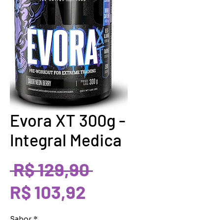
Evora XT 300g -
Integral Medica
Preço
 R$ 129,90 
Preço
normal
R$ 103,92
promocional
Sabor
*