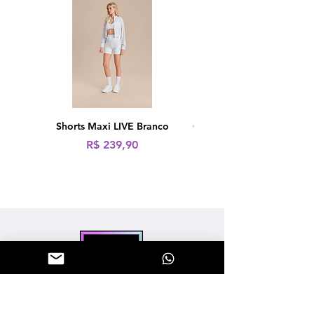
Shorts Maxi LIVE Branco
Calça Fusô LIVE! Icon Ne
Preço
R$ 239,90
Preço normal
R$ 319,90
"Sinta a energia, vista Dopamina.