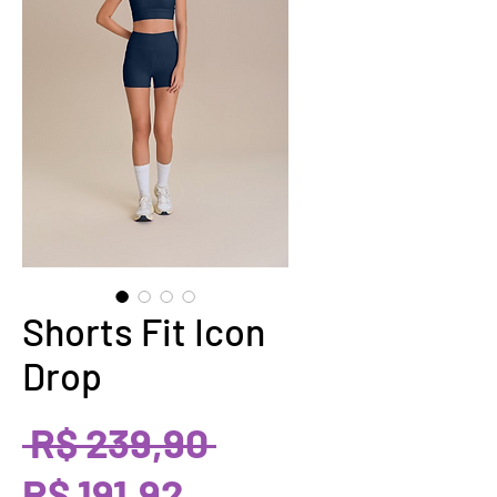
Shorts Fit Icon
Drop
Preço
 R$ 239,90 
Preço
normal
R$ 191,92