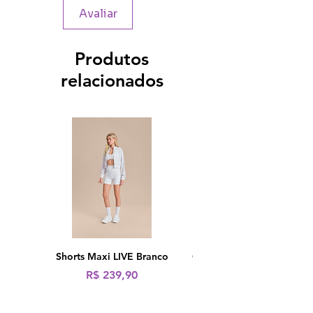
Avaliar
Produtos
relacionados
Shorts Maxi LIVE Branco
Calça Fusô LIVE! Icon Ne
Preço
R$ 239,90
Preço normal
R$ 319,90