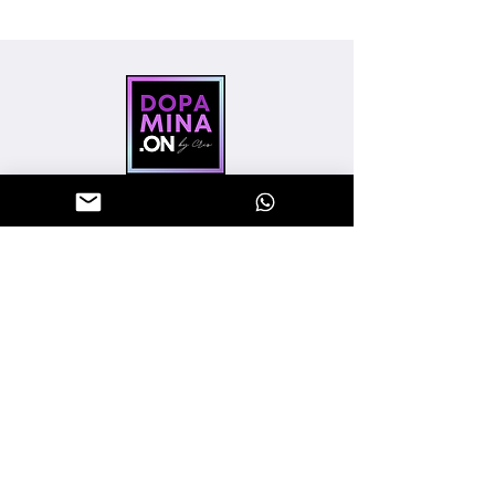
"Sinta a energia, vista Dopamina.
Seja bem vindo(a) a Dopamina On
Moda Fitness, sua preferida na
internet".
"
CNPJ:
443550850001-04
AJUDA E SUPORTE
CENTRAL DE ATENDIMENTO
POLÍTICA DE ENTREGA
TROCAS E DEVOLUÇÕES