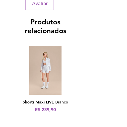
Avaliar
Produtos
relacionados
Shorts Maxi LIVE Branco
Calça Fusô LIVE! Icon Ne
Preço
R$ 239,90
Preço normal
R$ 319,90