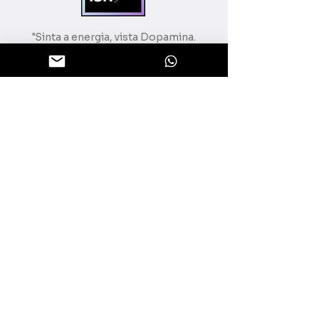
"Sinta a energia, vista Dopamina.
Seja bem vindo(a) a Dopamina On
Moda Fitness, sua preferida na
internet".
"
CNPJ:
443550850001-04
AJUDA E SUPORTE
CENTRAL DE ATENDIMENTO
POLÍTICA DE ENTREGA
TROCAS E DEVOLUÇÕES