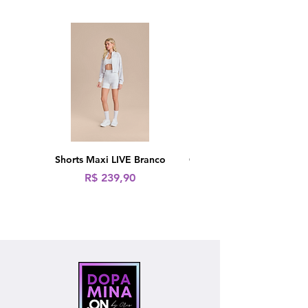
Shorts Maxi LIVE Branco
Calça Fusô LIVE! Icon Ne
Preço
R$ 239,90
Preço normal
R$ 319,90